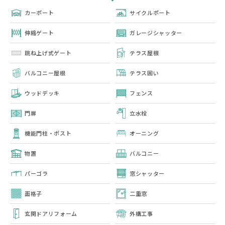
カーポート
サイクルポート
伸縮ゲート
ガレージシャッター
跳ね上げ式ゲート
テラス屋根
バルコニー屋根
テラス囲い
ウッドデッキ
フェンス
門扉
立水栓
機能門柱・ポスト
オーニング
物置
バルコニー
パーゴラ
窓シャッター
面格子
二重窓
玄関ドアリフォーム
外構工事