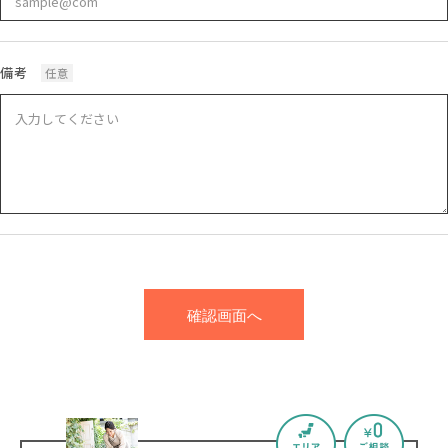
備考
任意
確認画面へ