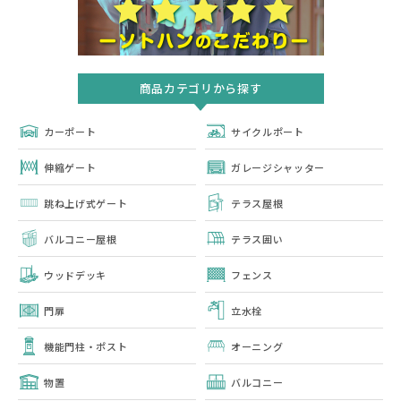
商品カテゴリから探す
カーポート
サイクルポート
伸縮ゲート
ガレージシャッター
跳ね上げ式ゲート
テラス屋根
バルコニー屋根
テラス囲い
ウッドデッキ
フェンス
門扉
立水栓
機能門柱・ポスト
オーニング
物置
バルコニー