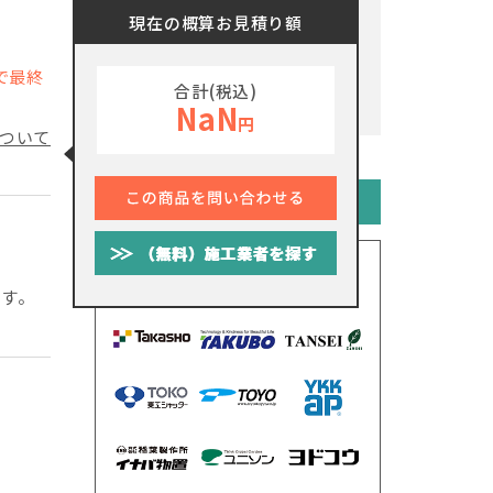
現在の概算お見積り額
で最終
合計(税込)
NaN
円
ついて
メーカーから探す
です。