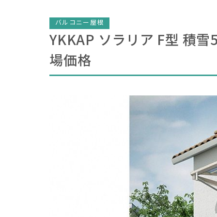
バルコニー屋根
YKKAP ソラリア F型 積
場価格