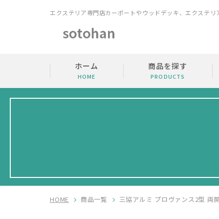
エクステリア専門店
カーポートやウッドデッキ、エクステリ
ホーム
商品を探す
HOME
PRODUCTS
HOME
商品一覧
三協アルミ プロヴァンス2型 両