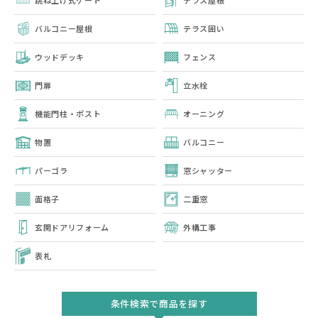
跳ね上げ式ゲート
テラス屋根
バルコニー屋根
テラス囲い
ウッドデッキ
フェンス
門扉
立水栓
機能門柱・ポスト
オーニング
物置
バルコニー
パーゴラ
窓シャッター
面格子
二重窓
玄関ドアリフォーム
外構工事
表札
条件検索で商品を探す