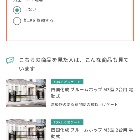
しない
処理を依頼する
こちらの商品を見た人は、こんな商品も見て
います
跳ね上げ式ゲート
四国化成 ブルームホップ M3型 2台用 電
動式
高級感のある鋳物調の撥ね上げゲート
跳ね上げ式ゲート
四国化成 ブルームホップ M3型 2台用 手
動式