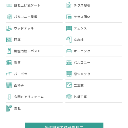
跳ね上げ式ゲート
テラス屋根
バルコニー屋根
テラス囲い
ウッドデッキ
フェンス
門扉
立水栓
機能門柱・ポスト
オーニング
物置
バルコニー
パーゴラ
窓シャッター
面格子
二重窓
玄関ドアリフォーム
外構工事
表札
条件検索で商品を探す