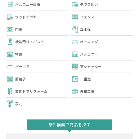
バルコニー屋根
テラス囲い
ウッドデッキ
フェンス
門扉
立水栓
機能門柱・ポスト
オーニング
物置
バルコニー
パーゴラ
窓シャッター
面格子
二重窓
玄関ドアリフォーム
外構工事
表札
条件検索で商品を探す