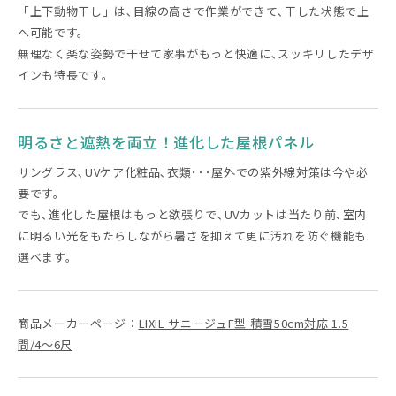
「上下動物干し」は､目線の高さで作業ができて､干した状態で上
へ可能です。
無理なく楽な姿勢で干せて家事がもっと快適に､スッキリしたデザ
インも特長です。
明るさと遮熱を両立！進化した屋根パネル
サングラス､UVケア化粧品､衣類･･･屋外での紫外線対策は今や必
要です。
でも､進化した屋根はもっと欲張りで､UVカットは当たり前､室内
に明るい光をもたらしながら暑さを抑えて更に汚れを防ぐ機能も
選べます。
商品メーカーページ：
LIXIL サニージュF型 積雪50cm対応 1.5
間/4〜6尺