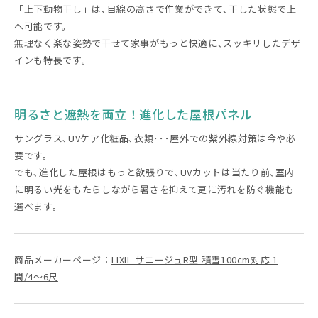
「上下動物干し」は､目線の高さで作業ができて､干した状態で上
へ可能です。
無理なく楽な姿勢で干せて家事がもっと快適に､スッキリしたデザ
インも特長です。
明るさと遮熱を両立！進化した屋根パネル
サングラス､UVケア化粧品､衣類･･･屋外での紫外線対策は今や必
要です。
でも､進化した屋根はもっと欲張りで､UVカットは当たり前､室内
に明るい光をもたらしながら暑さを抑えて更に汚れを防ぐ機能も
選べます。
商品メーカーページ：
LIXIL サニージュR型 積雪100cm対応 1
間/4〜6尺