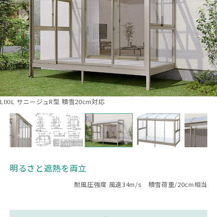
LIXIL サニージュR型 積雪20cm対応
明るさと遮熱を両立
耐風圧強度 風速34m/s 積雪荷重/20cm相当