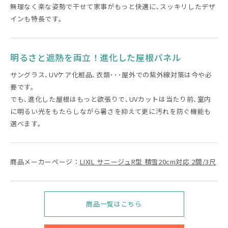
無理なく楽な姿勢で干せて家事がもっと快適に､スッキリしたデザ
インも特長です。
明るさと遮熱を両立！進化した屋根パネル
サングラス､UVケア化粧品､衣類･･･屋外での紫外線対策は今や必
要です。
でも､進化した屋根はもっと欲張りで､UVカットは当たり前､室内
に明るい光をもたらしながら暑さを抑えて更に汚れを防ぐ機能も
選べます。
商品メーカーページ：
LIXIL サニージュR型 積雪20cm対応 2間/3尺
商品一覧はこちら