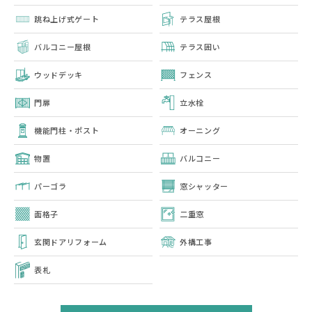
跳ね上げ式ゲート
テラス屋根
バルコニー屋根
テラス囲い
ウッドデッキ
フェンス
門扉
立水栓
機能門柱・ポスト
オーニング
物置
バルコニー
パーゴラ
窓シャッター
面格子
二重窓
玄関ドアリフォーム
外構工事
表札