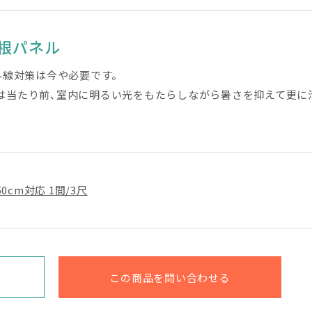
根パネル
紫外線対策は今や必要です。
トは当たり前､室内に明るい光をもたらしながら暑さを抑えて更に
50cm対応 1間/3尺
この商品を問い合わせる