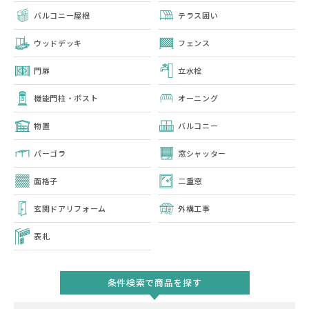
バルコニー屋根
テラス囲い
ウッドデッキ
フェンス
門扉
立水栓
機能門柱・ポスト
オーニング
物置
バルコニー
パーゴラ
窓シャッター
面格子
二重窓
玄関ドアリフォーム
外構工事
表札
条件検索で商品を探す