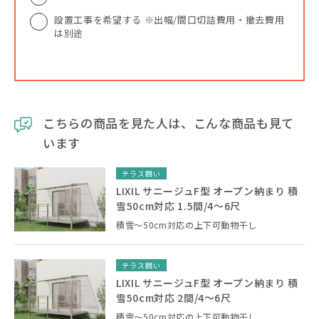
設置工事を希望する ※出幅/間口切詰費用・撤去費用
は別途
こちらの商品を見た人は、こんな商品も見て
います
テラス囲い
LIXIL サニージュF型 オープン納まり 積
雪50cm対応 1.5間/4〜6尺
積雪～50cm対応の上下可動物干し
テラス囲い
LIXIL サニージュF型 オープン納まり 積
雪50cm対応 2間/4〜6尺
積雪～50cm対応の上下可動物干し