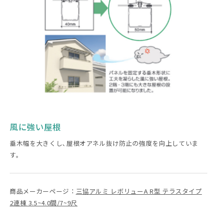
風に強い屋根
垂木幅を大きくし､屋根オアネル抜け防止の強度を向上していま
す。
商品メーカーページ：
三協アルミ レボリューA R型 テラスタイプ
2連棟 3.5~4.0間/7~9尺