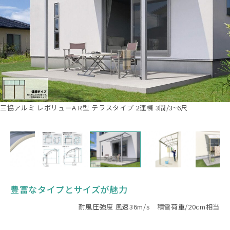
三協アルミ レボリューA R型 テラスタイプ 2連棟 3間/3~6尺
豊富なタイプとサイズが魅力
耐風圧強度 風速36m/s 積雪荷重/20cm相当