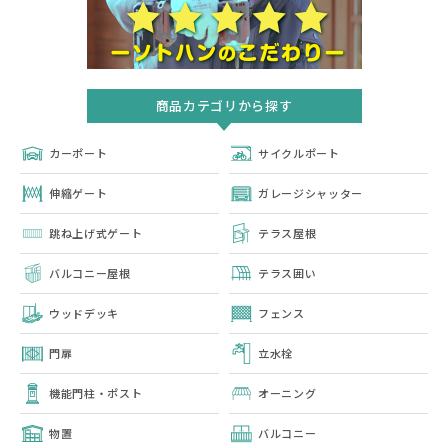
商品カテゴリから探す
カーポート
サイクルポート
伸縮ゲート
ガレージシャッター
跳ね上げ式ゲート
テラス屋根
バルコニー屋根
テラス囲い
ウッドデッキ
フェンス
門扉
立水栓
機能門柱・ポスト
オーニング
物置
バルコニー