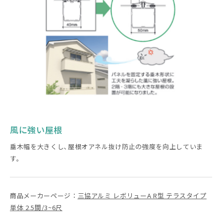
風に強い屋根
垂木幅を大きくし､屋根オアネル抜け防止の強度を向上していま
す。
商品メーカーページ：
三協アルミ レボリューA R型 テラスタイプ
単体 2.5間/3~6尺