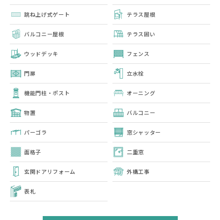
跳ね上げ式ゲート
テラス屋根
バルコニー屋根
テラス囲い
ウッドデッキ
フェンス
門扉
立水栓
機能門柱・ポスト
オーニング
物置
バルコニー
パーゴラ
窓シャッター
面格子
二重窓
玄関ドアリフォーム
外構工事
表札