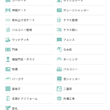
カーポート
サイクルポート
伸縮ゲート
ガレージシャッター
跳ね上げ式ゲート
テラス屋根
バルコニー屋根
テラス囲い
ウッドデッキ
フェンス
門扉
立水栓
機能門柱・ポスト
オーニング
物置
バルコニー
パーゴラ
窓シャッター
面格子
二重窓
玄関ドアリフォーム
外構工事
表札