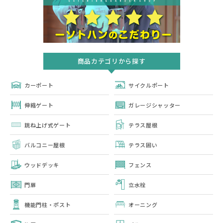
商品カテゴリから探す
カーポート
サイクルポート
伸縮ゲート
ガレージシャッター
跳ね上げ式ゲート
テラス屋根
バルコニー屋根
テラス囲い
ウッドデッキ
フェンス
門扉
立水栓
機能門柱・ポスト
オーニング