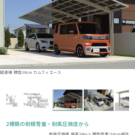
縦連棟 積雪30cm カムフィエース
2種類の耐積雪量・耐風圧強度から
耐風圧強度 風速38m/s 積雪荷重/30cm相当