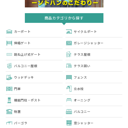
商品カテゴリから探す
カーポート
サイクルポート
伸縮ゲート
ガレージシャッター
跳ね上げ式ゲート
テラス屋根
バルコニー屋根
テラス囲い
ウッドデッキ
フェンス
門扉
立水栓
機能門柱・ポスト
オーニング
物置
バルコニー
パーゴラ
窓シャッター