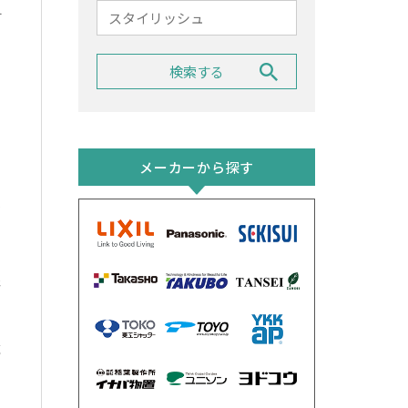
す
の
メーカーから探す
戸
工
カ
象
に
域