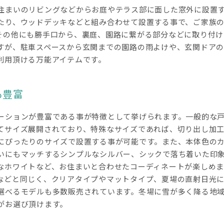
住まいのリビングなどからお庭やテラス部に面した窓外に設置
たり、ウッドデッキなどと組み合わせて設置する事で、ご家族
その他にも勝手口から、裏庭、園路に繋がる部分などに取り付け
すが、駐車スペースから玄関までの園路の雨よけや、玄関ドアの
利用頂ける万能アイテムです。
も豊富
ーションが豊富である事が特徴として挙げられます。一般的な
てサイズ展開されており、特殊なサイズであれば、切り出し加
にぴったりのサイズで設置する事が可能です。また、本体色の
いにもマッチするシンプルなシルバー、シックで落ち着いた印
なホワイトなど、お住まいと合わせたコーディネートが楽しめま
などと同じく、クリアタイプやマットタイプ、夏場の直射日光
選べるモデルも多数販売されています。冬場に雪が多く降る地
がお選び頂けます。