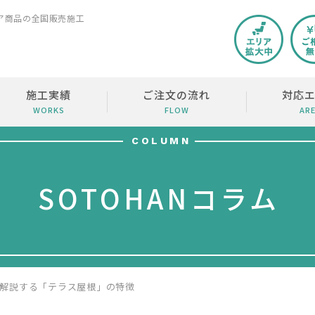
ア商品の全国販売施工
施工実績
ご注文の流れ
対応
WORKS
FLOW
AR
COLUMN
SOTOHANコラム
解説する「テラス屋根」の特徴