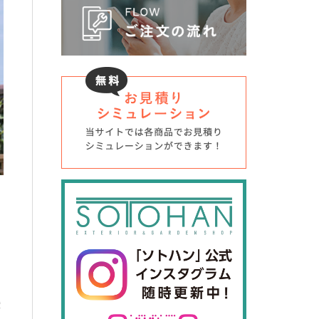
持
、
緩