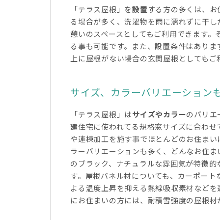
「テラス屋根」を
設置
する方の多くは、お
る場合が多く、洗濯物を雨に濡れずに干し
憩いのスペースとしてもご利用できます。
る事も可能です。また、設置条件はありま
上に屋根がない場合の玄関屋根としてもご
サイズ、カラーバリエーション
「テラス屋根」は
サイズやカラー
のバリエ
建住宅に使われてる規格窓サイズに合わせ
や連棟加工を施す事でほとんどのお住まい
ラーバリエーションも多く、どんなお住ま
のブラック、ナチュラルな雰囲気が特徴的
す。屋根パネル材についても、カーポート
よる温度上昇を抑える熱線吸収素材などを
にお住まいの方には、耐積雪強度の屋根材